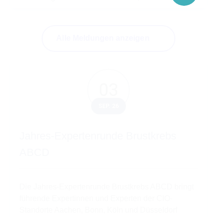
Alle Meldungen anzeigen
03
SEP. 26
Jahres-Expertenrunde Brustkrebs
ABCD
Die Jahres-Expertenrunde Brustkrebs ABCD bringt
führende Expertinnen und Experten der CIO-
Standorte Aachen, Bonn, Köln und Düsseldorf