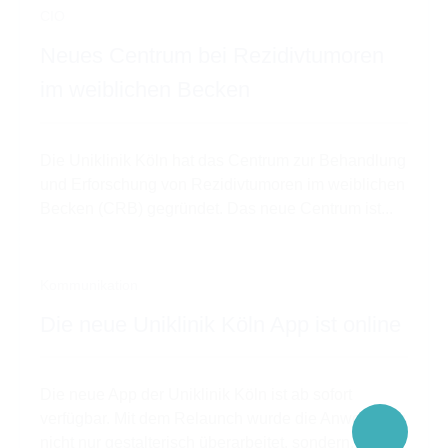
CIO
Neues Centrum bei Rezidivtumoren
im weiblichen Becken
Die Uniklinik Köln hat das Centrum zur Behandlung
und Erforschung von Rezidivtumoren im weiblichen
Becken (CRB) gegründet. Das neue Centrum ist...
Kommunikation
Die neue Uniklinik Köln App ist online
Die neue App der Uniklinik Köln ist ab sofort
verfügbar. Mit dem Relaunch wurde die Anwendung
nicht nur gestalterisch überarbeitet, sondern...