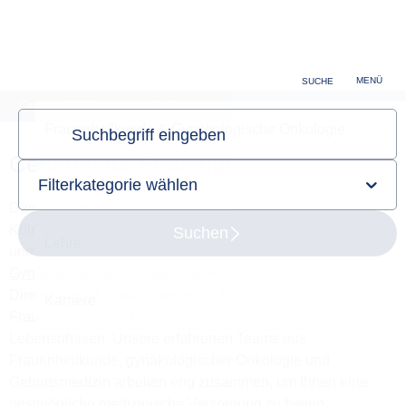
MENÜ
SUCHE
Centrum für Frauengesundheit
Centrum für Frauengesundheit
Das Centrum für Frauengesundheit am Universitätsklinikum
Köln wird durch die
Klinik und Poliklinik für Geburtsmedizin
und die
Klinik und Poliklinik für Frauenheilkunde und
Gynäkologische Onkologie
gebildet und durch deren
Direktorin und Direktor vertreten. Im Centrum für
Frauengesundheit begleiten wir Frauen in allen
Lebensphasen. Unsere erfahrenen Teams aus
Frauenheilkunde, gynäkologischer Onkologie und
Geburtsmedizin arbeiten eng zusammen, um Ihnen eine
bestmögliche medizinische Versorgung zu bieten.